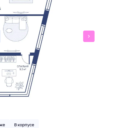
аже
В корпусе