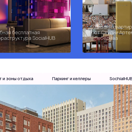
Дизайн кварти
бная бесплатная
от Студии Арте
раструктура SocialHUB
Лебедева
используйте скролл
т и зоны отдыха
Паркинг и келлеры
SochialHU