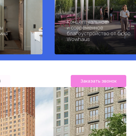
Концептуальное
ры
и современное
мия
благоустройство от бюро
Wowhaus
B
Заказать звонок