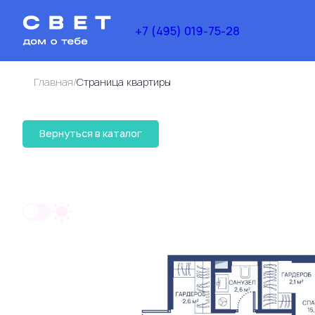
+7 (495) 019-75-28
/
Главная
Cтраница квартиры
44 922 090 руб.
Вернуться в каталог
2
3-комнатная
75.7 м
33 691 568 руб.
Ипоте