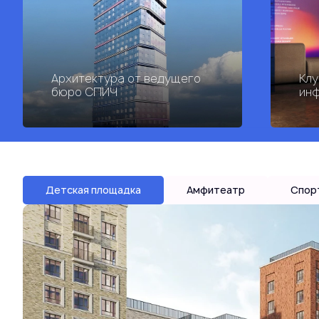
Архитектура от ведущего
Клу
бюро СПИЧ
инф
Детская площадка
Амфитеатр
Спор