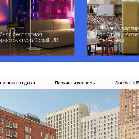
Дизайн кварти
бная бесплатная
от Студии Арте
раструктура SocialHUB
Лебедева
используйте скролл
т и зоны отдыха
Паркинг и келлеры
SochialHU