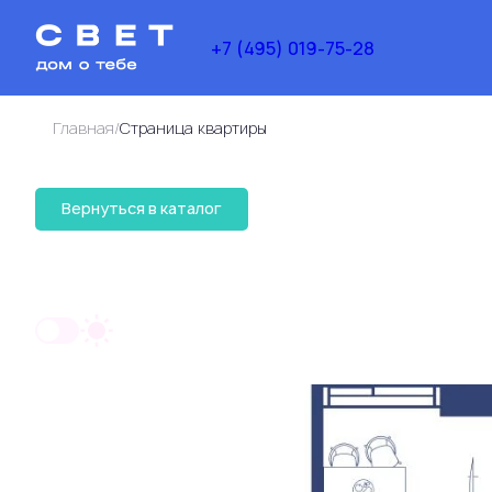
+7 (495) 019-75-28
/
Главная
Cтраница квартиры
25 671 454 руб.
Вернуться в каталог
2
Студия
33.7 м
19 767 020 руб.
Ипотека
от 70