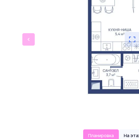
Планировка
На эт