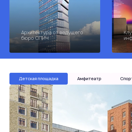
Архитектура от ведущего
Клу
бюро СПИЧ
инф
Детская площадка
Амфитеатр
Спор