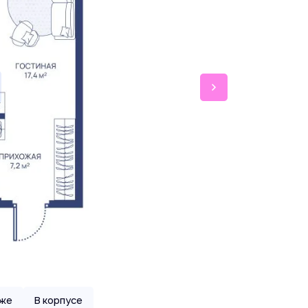
аже
В корпусе