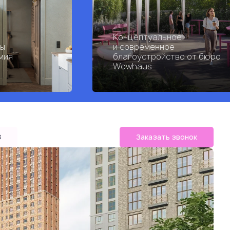
Концептуальное
ры
и современное
мия
благоустройство от бюро
Wowhaus
B
Заказать звонок