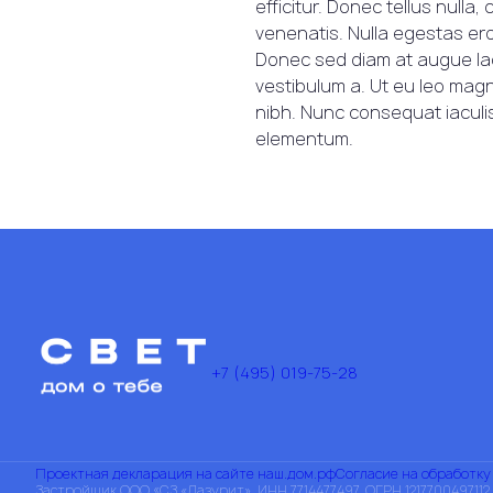
efficitur. Donec tellus null
venenatis. Nulla egestas ero
Donec sed diam at augue lao
vestibulum a. Ut eu leo magn
nibh. Nunc consequat iaculis
elementum.
+7 (495) 019-75-28
Проектная декларация на сайте наш.дом.рф
Согласие на обработк
Застройщик ООО «СЗ «Лазурит», ИНН 7714477497, ОГРН 1217700497112.