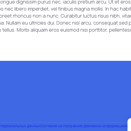
a, congue dignissim purus nec, iaculis pretium arcu. Ut et 
s nec libero imperdiet, vel finibus magna mollis. In hac hab
reet rhoncus non a nunc. Curabitur luctus risus nibh, vit
a. Nullam eu ultricies dui. Donec nisl arcu, consequat sed p
 tellus. Morbi aliquam eros euismod nisi porttitor, pellent
у персональных данных
Согласие на получение рекламно-информационн