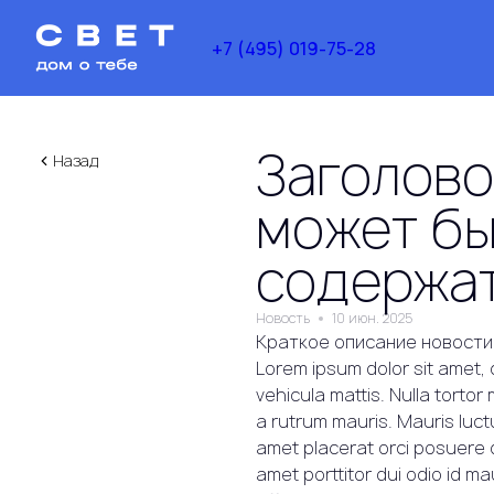
+7 (495) 019-75-28
Заголово
Назад
может бы
содержа
Новость
10 июн. 2025
Краткое описание новости
Lorem ipsum dolor sit amet, c
vehicula mattis. Nulla tortor
a rutrum mauris. Mauris luct
amet placerat orci posuere q
amet porttitor dui odio id m