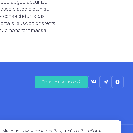
eros sed augue accumsan
itasse platea dictumst.
ae consectetur lacus
orta a, suscipit pharetra
esque hendrerit massa
Остались вопросы?
ых материалов
Политика конфиденциальности
Мы используем cookie-файлы, чтобы сайт работал