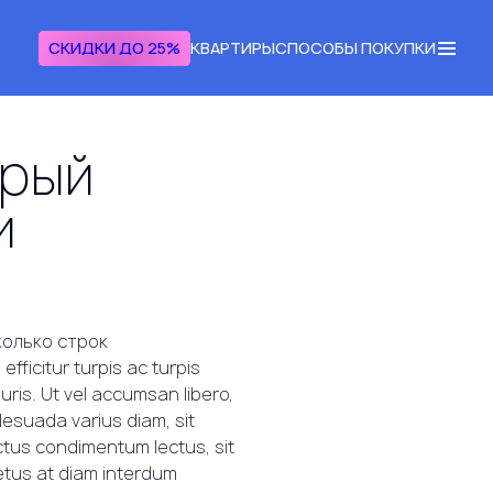
СКИДКИ ДО 25%
КВАРТИРЫ
СПОСОБЫ ПОКУПКИ
орый
и
колько строк
efficitur turpis ac turpis
uris. Ut vel accumsan libero,
lesuada varius diam, sit
ectus condimentum lectus, sit
metus at diam interdum