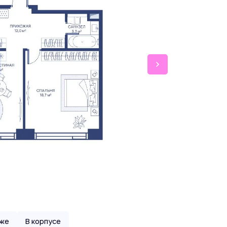
аже
В корпусе