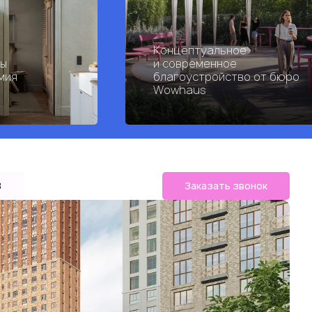
Концептуальное
ры
и современное
мия
благоустройство от бюро
Wowhaus
B
Заказать звонок