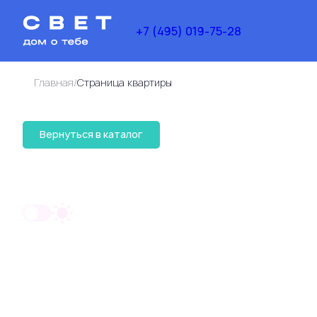
+7 (495) 019-75-28
/
Главная
Cтраница квартиры
44 793 817 руб.
Вернуться в каталог
2
2-комнатная
80 м
33 595 363 руб.
Ипотек