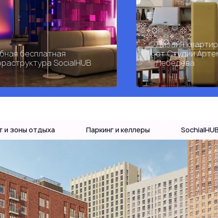
Дизайн кварти
бная бесплатная
от Студии Арте
раструктура SocialHUB
Лебедева
используйте скролл
т и зоны отдыха
Паркинг и келлеры
SochialHU