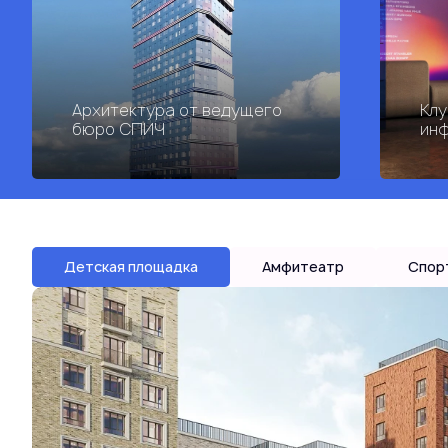
Архитектура от ведущего
Клу
бюро СПИЧ
инф
Детская площадка
Амфитеатр
Спор