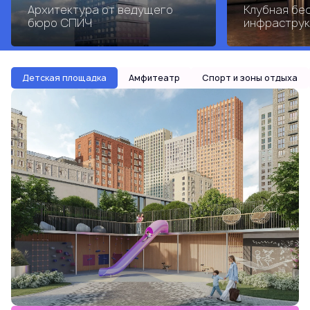
Архитектура от ведущего
Клубная бе
бюро СПИЧ
инфраструк
Детская площадка
Амфитеатр
Спорт и зоны отдыха