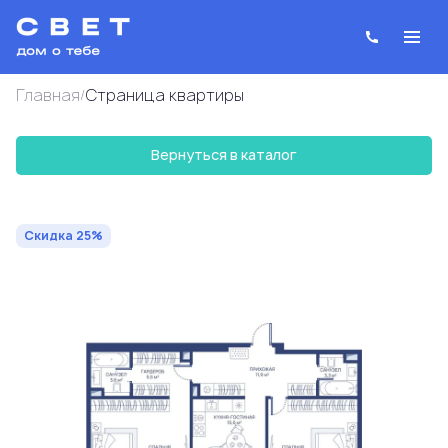
Главная
Cтраница квартиры
/
Вернуться в каталог
2
2-комнатная
79.4 м
32 216 274 руб.
42 955 031 руб.
Ипотека
от 115 588 руб.
Скидка 25%