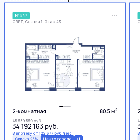
№ 547
СВЕТ, Секция 1, Этаж 43
С
2
2-комнатная
80.5 м
45 589 550
руб.
4
34 192 163
руб.
В ипотеку от 122 677 руб./мес.
В
Скидка 25%
Центр города
+1