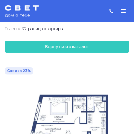
/
Главная
Cтраница квартиры
Вернуться в каталог
2
1-комнатная
48.4 м
24 480 068 руб.
31 792 295 руб.
Ипотека
от 87 832 руб.
Скидка 23%