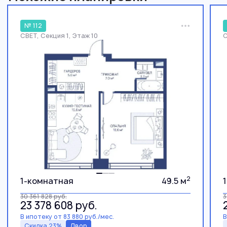
№ 112
СВЕТ, Секция 1, Этаж 10
С
2
1-комнатная
49.5 м
30 361 828
руб.
3
23 378 608
руб.
В ипотеку от 83 880 руб./мес.
В
Скидка 23%
Двор