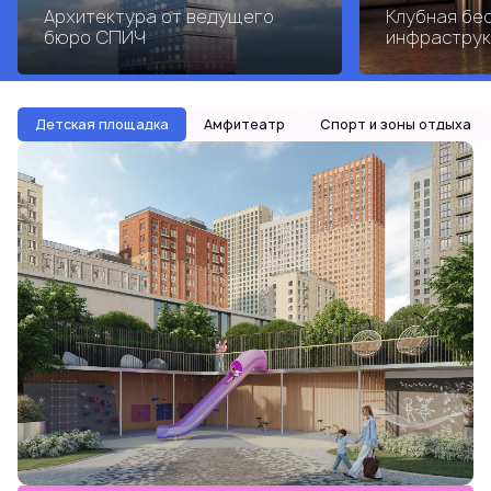
Архитектура от ведущего
Клубная бе
бюро СПИЧ
инфраструк
Детская площадка
Амфитеатр
Спорт и зоны отдыха