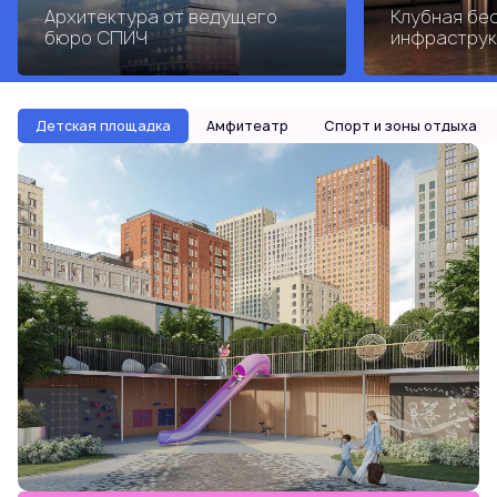
Архитектура от ведущего
Клубная бе
бюро СПИЧ
инфраструк
Детская площадка
Амфитеатр
Спорт и зоны отдыха