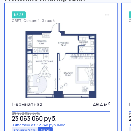
№ 28
СВЕТ, Секция 1, Этаж 4
С
2
1-комнатная
49.4 м
29 952 025
руб.
3
23 063 060
руб.
В ипотеку от 82 748 руб./мес.
В
Скидка 23%
Двор