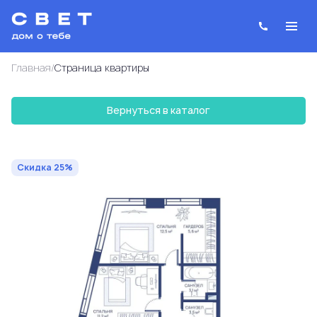
/
Главная
Cтраница квартиры
Вернуться в каталог
2
2-комнатная
62.7 м
29 110 702 руб.
38 814 269 руб.
Ипотека
от 104 446 руб.
Скидка 25%