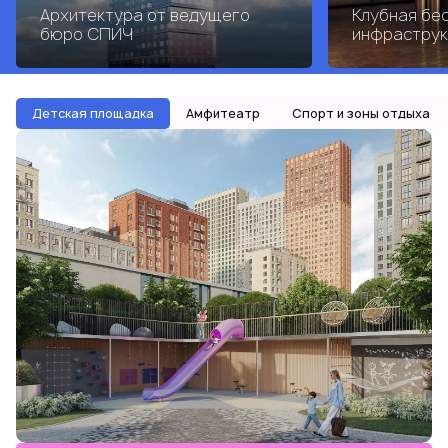
Архитектура от ведущего
Клубная бе
бюро СПИЧ
инфраструк
Детская площадка
Амфитеатр
Спорт и зоны отдыха