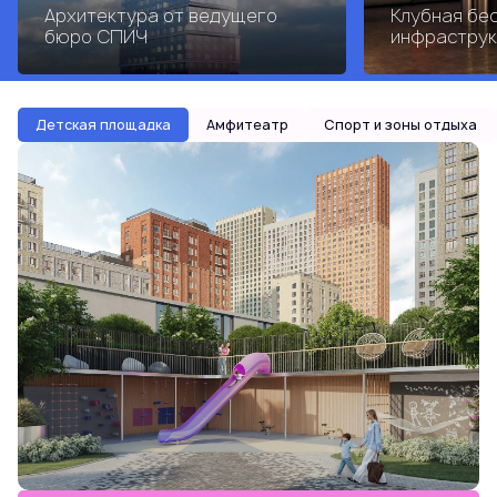
Архитектура от ведущего
Клубная бе
бюро СПИЧ
инфраструк
Детская площадка
Амфитеатр
Спорт и зоны отдыха