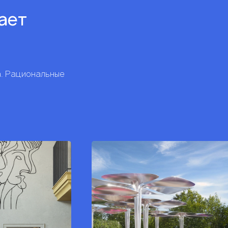
рает
а. Рациональные