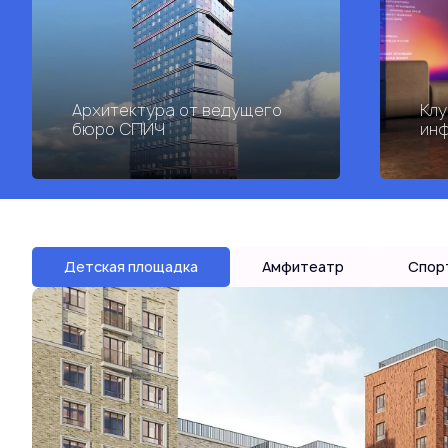
Архитектура от ведущего
Клу
бюро СПИЧ
инф
Детская площадка
Амфитеатр
Спор