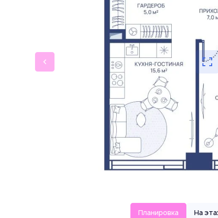
Планировка
На эт