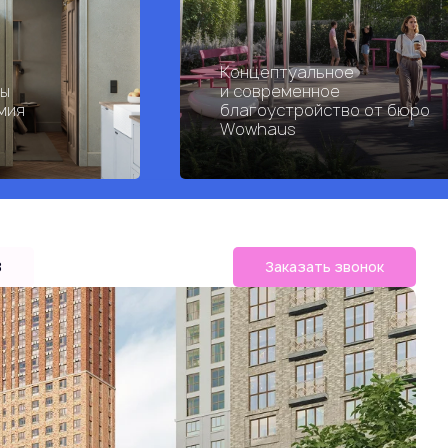
Концептуальное
ры
и современное
мия
благоустройство от бюро
Wowhaus
B
Заказать звонок