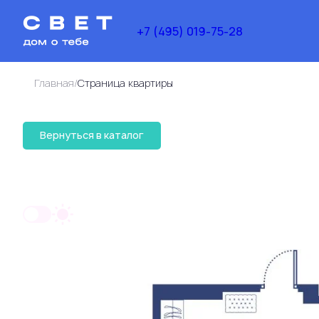
+7 (495) 019-75-28
/
Главная
Cтраница квартиры
30 540 717 руб.
Вернуться в каталог
2
1-комнатная
49.5 м
23 516 353 руб.
Ипоте