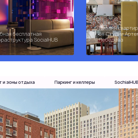
Дизайн кварти
бная бесплатная
от Студии Арте
раструктура SocialHUB
Лебедева
используйте скролл
т и зоны отдыха
Паркинг и келлеры
SochialHU