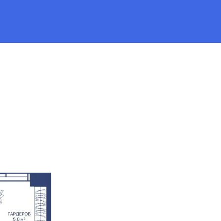
а
от 92 276 руб.