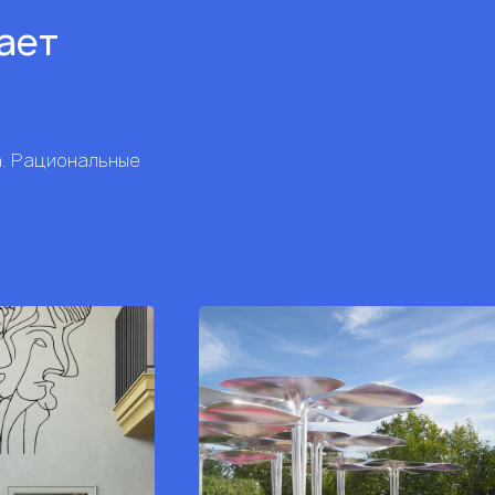
рает
а. Рациональные