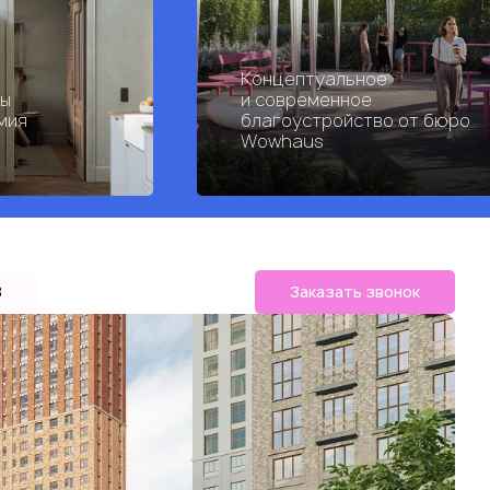
Концептуальное
ры
и современное
мия
благоустройство от бюро
Wowhaus
B
Заказать звонок