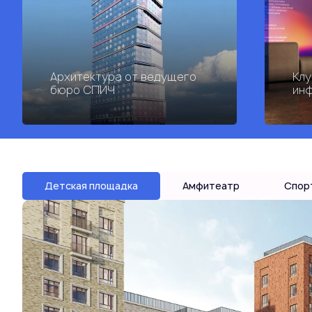
Архитектура от ведущего
Клу
бюро СПИЧ
инф
Детская площадка
Амфитеатр
Спор