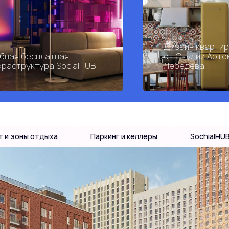
Дизайн кварти
бная бесплатная
от Студии Арте
раструктура SocialHUB
Лебедева
используйте скролл
т и зоны отдыха
Паркинг и келлеры
SochialHU