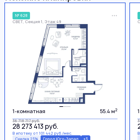
№ 628
СВЕТ, Секция 1, Этаж 49
С
2
1-комнатная
55.4 м
36 718 717
руб.
3
28 273 413
руб.
В ипотеку от 101 442 руб./мес.
В
Скидка 23%
Город Юго-Запад
+3