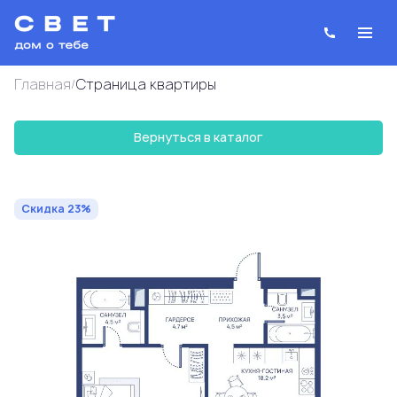
Главная
Cтраница квартиры
/
Вернуться в каталог
2
1-комнатная
55.7 м
26 081 959 руб.
33 872 674 руб.
Ипотека
от 93 579 руб.
Скидка 23%