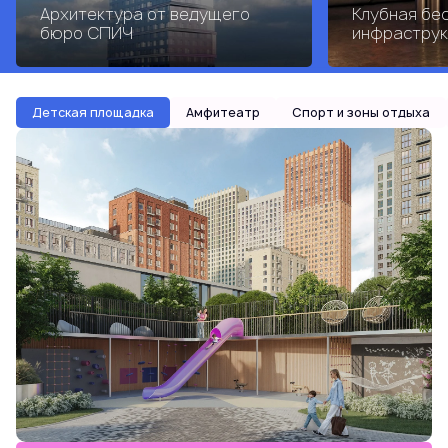
Архитектура от ведущего
Клубная бе
бюро СПИЧ
инфраструк
Детская площадка
Амфитеатр
Спорт и зоны отдыха