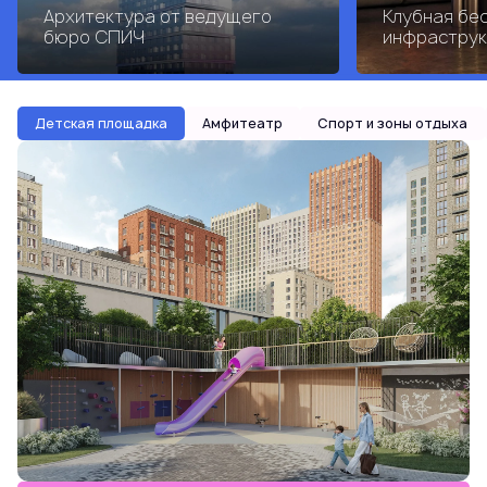
Архитектура от ведущего
Клубная бе
бюро СПИЧ
инфраструк
Детская площадка
Амфитеатр
Спорт и зоны отдыха