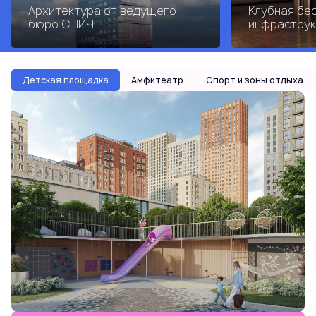
Архитектура от ведущего
Клубная бе
бюро СПИЧ
инфраструк
Детская площадка
Амфитеатр
Спорт и зоны отдыха