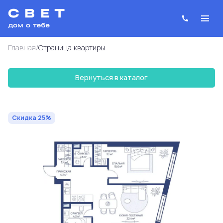
/
Главная
Cтраница квартиры
Вернуться в каталог
2
3-комнатная
74.4 м
31 043 007 руб.
41 390 676 руб.
Ипотека
от 111 379 руб.
Скидка 25%