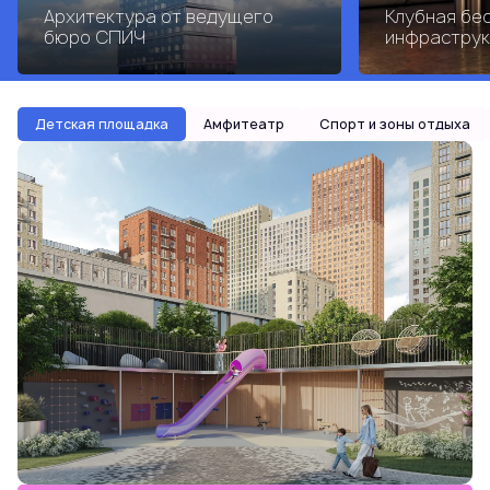
Архитектура от ведущего
Клубная бе
бюро СПИЧ
инфраструк
Детская площадка
Амфитеатр
Спорт и зоны отдыха