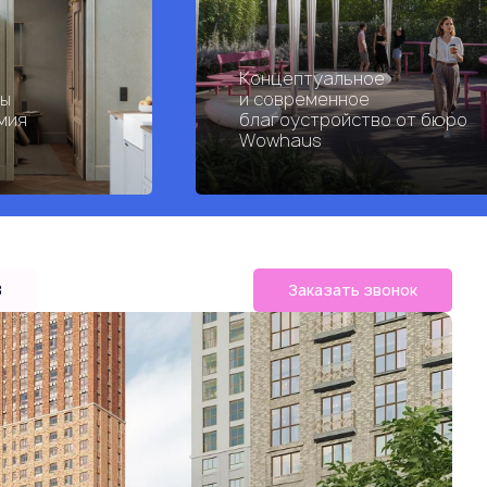
Концептуальное
ры
и современное
мия
благоустройство от бюро
Wowhaus
B
Заказать звонок