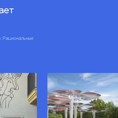
рает
а. Рациональные