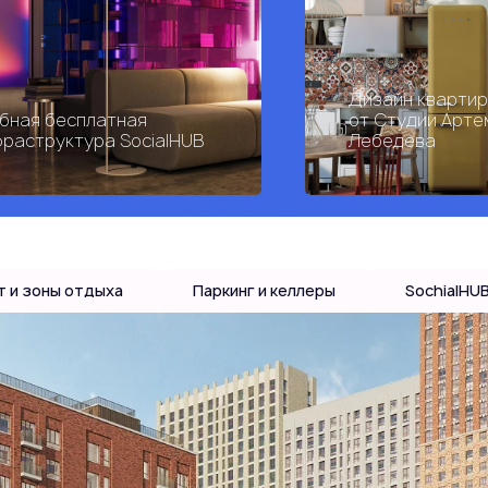
Дизайн кварти
бная бесплатная
от Студии Арте
раструктура SocialHUB
Лебедева
используйте скролл
т и зоны отдыха
Паркинг и келлеры
SochialHU