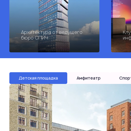
Архитектура от ведущего
Клу
бюро СПИЧ
инф
Детская площадка
Амфитеатр
Спор