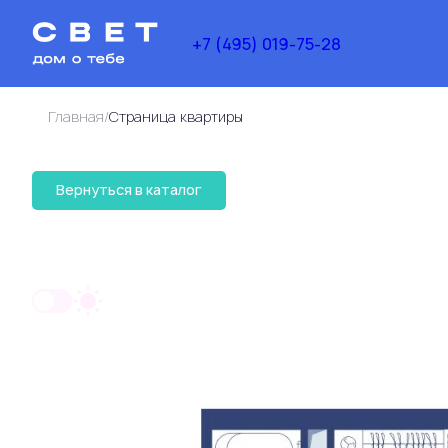
+7 (495) 019-75-28
/
Главная
Cтраница квартиры
34 476 561 руб.
Вернуться в каталог
2
1-комнатная
55.7 м
26 546 952 руб.
Ипоте