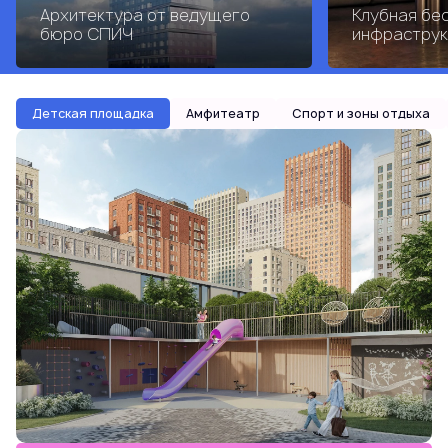
Архитектура от ведущего
Клубная бе
бюро СПИЧ
инфраструк
Детская площадка
Амфитеатр
Спорт и зоны отдыха